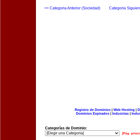
<< Categoria Anterior (Sociedad)
Categoria Siguien
Registro de Dominios
|
Web Hosting
|
D
Dominios Expirados
|
Industrias
|
Indu
Categorías de Dominio:
[Pág. princi