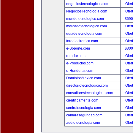
negociostecnologicos.com
Ofer
NegociosTecnologia.com
Ofer
mundotecnologico.com
$690
mercadotecnologico.com
Ofer
guiadetecnologia.com
Ofer
foroelectronica.com
Ofer
e-Soporte.com
$800
e-radar.com
Ofer
e-Productos.com
Ofer
e-Honduras.com
Ofer
DominiosMexico.com
Ofer
directoriotecnologico.com
Ofer
consultorestecnologicos.com
Ofer
cientificamente.com
Ofer
centrotecnologia.com
Ofer
camaraseguridad.com
Ofer
audiotecnologia.com
Ofer