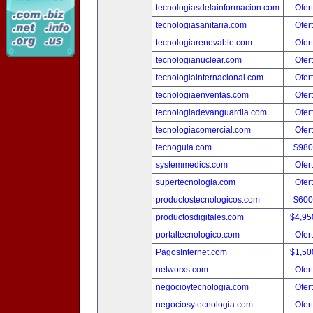
tecnologiasdelainformacion.com
Ofer
tecnologiasanitaria.com
Ofer
tecnologiarenovable.com
Ofer
tecnologianuclear.com
Ofer
tecnologiainternacional.com
Ofer
tecnologiaenventas.com
Ofer
tecnologiadevanguardia.com
Ofer
tecnologiacomercial.com
Ofer
tecnoguia.com
$980
systemmedics.com
Ofer
supertecnologia.com
Ofer
productostecnologicos.com
$600
productosdigitales.com
$4,95
portaltecnologico.com
Ofer
PagosInternet.com
$1,50
networxs.com
Ofer
negocioytecnologia.com
Ofer
negociosytecnologia.com
Ofer