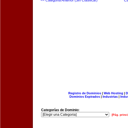
<< Categoria Anterior (Sin Clasificar)
Ca
Registro de Dominios
|
Web Hosting
|
D
Dominios Expirados
|
Industrias
|
Indu
Categorías de Dominio:
[Pág. princi