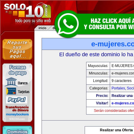
e-mujeres.c
El dueño de este dominio lo ha
Mayusculas:
E-MUJERES
Minusculas:
e-mujeres.co
Longitud:
9 caracteres
Categorias:
Portales
,
Soc
Precio:
Realizar una 
Visitar!
e-mujeres.c
Serán consideradas ofer
Realizar una Oferta