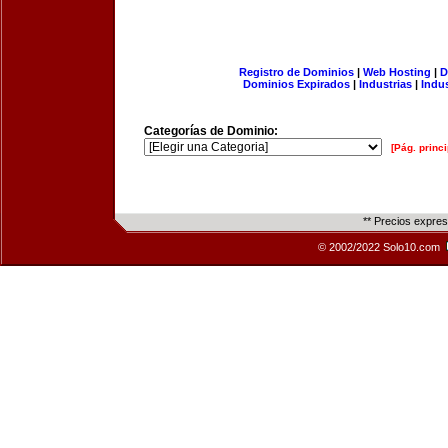
Registro de Dominios
|
Web Hosting
|
D
Dominios Expirados
|
Industrias
|
Indu
Categorías de Dominio:
[Pág. princi
** Precios expre
© 2002/2022 Solo10.com