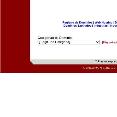
Registro de Dominios
|
Web Hosting
|
D
Dominios Expirados
|
Industrias
|
Indu
Categorías de Dominio:
[Pág. princi
** Precios expre
© 2002/2022 Solo10.com