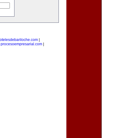
otelesdebariloche.com
|
|
procesoempresarial.com
|