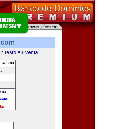
.com
 puesto en Venta
USA.COM
com
edad
erta!
.com
tas