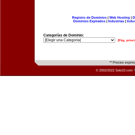
Registro de Dominios
|
Web Hosting
|
D
Dominios Expirados
|
Industrias
|
Indu
Categorías de Dominio:
[Pág. princi
** Precios expre
© 2002/2022 Solo10.com