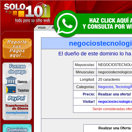
negociostecnolog
El dueño de este dominio lo ha
Mayusculas:
NEGOCIOSTECNOL
Minusculas:
negociostecnologico
Longitud:
20 caracteres
Categorias:
Negocios
,
TecnologÃ
Precio:
Realizar una oferta!
Visitar!
negociostecnologic
Serán consideradas ofer
Realizar una Oferta