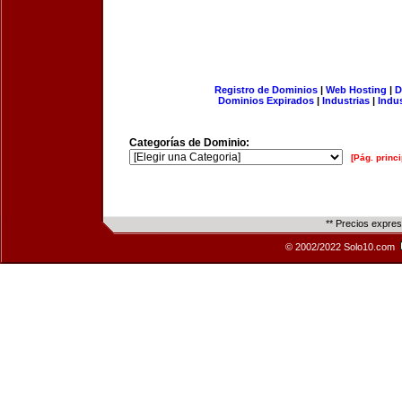
Registro de Dominios
|
Web Hosting
|
D
Dominios Expirados
|
Industrias
|
Indu
Categorías de Dominio:
[Pág. princi
** Precios expre
© 2002/2022 Solo10.com