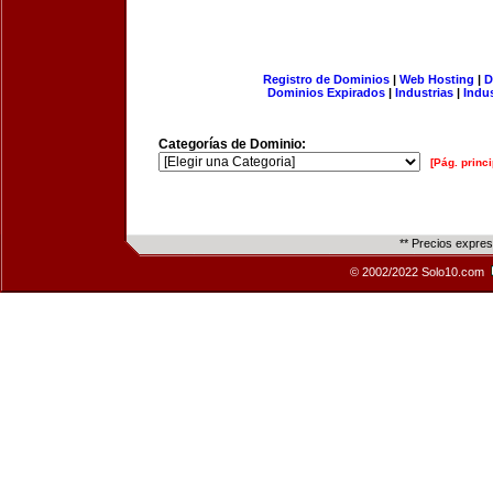
Registro de Dominios
|
Web Hosting
|
D
Dominios Expirados
|
Industrias
|
Indu
Categorías de Dominio:
[Pág. princi
** Precios expre
© 2002/2022 Solo10.com