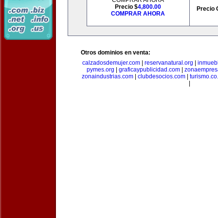
COMPRAR AHORA
Precio $
4,800.00
Precio 
COMPRAR AHORA
Otros dominios en venta:
calzadosdemujer.com
|
reservanatural.org
|
inmueb
pymes.org
|
graficaypublicidad.com
|
zonaempresa
zonaindustrias.com
|
clubdesocios.com
|
turismo.co.
|