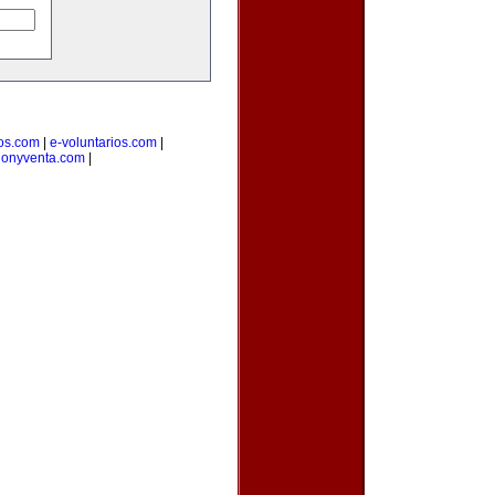
ios.com
|
e-voluntarios.com
|
cionyventa.com
|