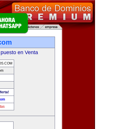
.com
 puesto en Venta
OS.COM
om
ferta!
com
tas